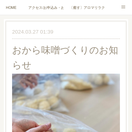
HOME
アクセス/お申込み・お問合せ
〔癒す〕アロマリラクゼーション
〔学ぶ〕AEAJ資格対応コース
〔学ぶ〕トリートメント実技講座／介護アロマ講座
2024.03.27 01:39
〔愉しむ〕アロマクラフトワークショップ
〔使う〕実用アロマテラピー(全4回)
おから味噌づくりのお知
ハンモックよもぎ蒸し®
HAMMOCK SAUNA® アカデミー厚木校
らせ
ハンモックタイ古式協会® 厚木校
出張講座(個人／企業・団体)
PROFILE
Instagram
コラム
YouTube［アロマ・ハーブクラフト］