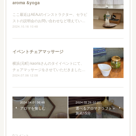
aroma &yoga
ここ最近はAEAJのインストラクター、セラピ
ストの説明会のお問い合わせなど増えてい…
2024.10.16 10:48
イベントチェアマッサージ
横浜(元町) kaorisさんのタイイベントにて、
チェアマッサージをさせていただきました…
2024.07.06 12:08
2024.04.01 06:48
2024.03.26 02:27
アロマを愉しむ
選べるアロマクラフト＋
施術15分
0
コメント