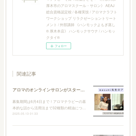
厚木市のアロマスクール・サロン》 AEAJ
総合資格認定校 / 各種実技 / アロマクラフト
ワークショップ リラクゼーショントリート
メント / 外部講師 《ハンモックよもぎ蒸し
® 厚木本店》 ハンモックサウナ / ハンモッ
クタイ®
フォロー
関連記事
アロマのオンラインサロンがスタートします
募集期間は6月4日まで！アロマテラピーの基
本的な話から活用法まで32種類の精油につ…
2025.05.13 01:33