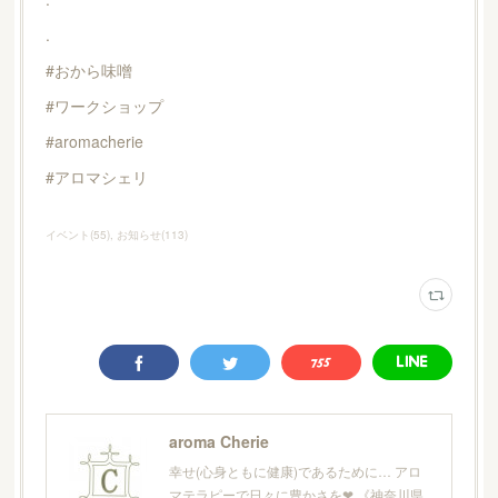
.
#おから味噌
#ワークショップ
#aromacherie
#アロマシェリ
イベント
(
55
)
お知らせ
(
113
)
aroma Cherie
幸せ(心身ともに健康)であるために… アロ
マテラピーで日々に豊かさを❤︎ 《神奈川県