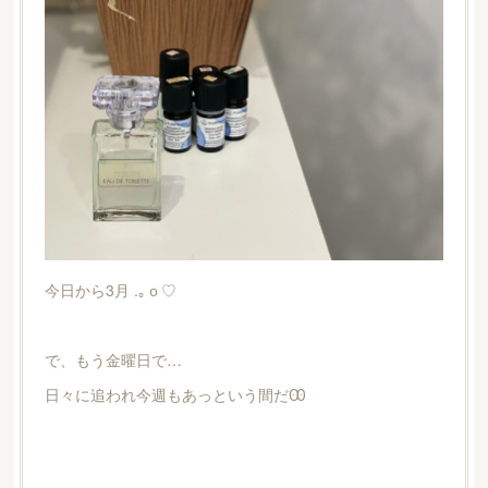
今日から3月 .｡ｏ♡
で、もう金曜日で…
日々に追われ今週もあっという間だꙬ