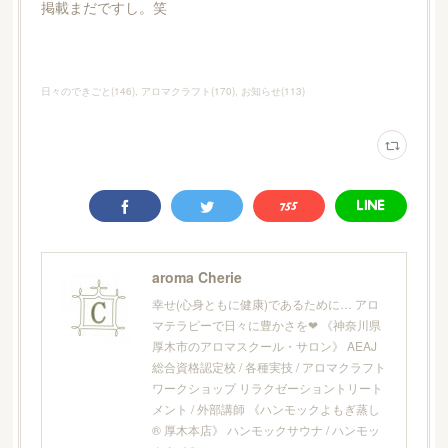
掲載まだですし。笑
日々のできごと
(
146
)
アロマクラフト
(
170
)
お知らせ
(
113
)
aroma Cherie
幸せ(心身ともに健康)であるために… アロ
マテラピーで日々に豊かさを❤︎ 《神奈川県
厚木市のアロマスクール・サロン》 AEAJ
総合資格認定校 / 各種実技 / アロマクラフト
ワークショップ リラクゼーショントリート
メント / 外部講師 《ハンモックよもぎ蒸し
® 厚木本店》 ハンモックサウナ / ハンモッ