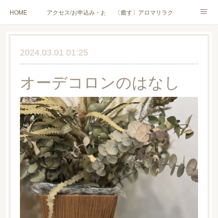
HOME
アクセス/お申込み・お問合せ
〔癒す〕アロマリラクゼーション
〔学ぶ〕AEAJ資格対応コース
〔学ぶ〕トリートメント実技講座／介護アロマ講座
2024.03.01 01:25
〔愉しむ〕アロマクラフトワークショップ
〔使う〕実用アロマテラピー(全4回)
オーデコロンのはなし
ハンモックよもぎ蒸し®
HAMMOCK SAUNA® アカデミー厚木校
ハンモックタイ古式協会® 厚木校
出張講座(個人／企業・団体)
PROFILE
Instagram
コラム
YouTube［アロマ・ハーブクラフト］