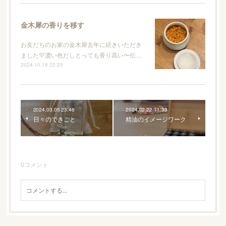
金木犀の香りを移す
お友だちのお家の金木犀去年に続きいただき
ました💛濃い色だしとっても香り高い〜伝…
2024.10.18 22:23
2024.03.05 23:46
2024.02.22 11:39
日々のできごと
精油のイメージワーク
0
コメント