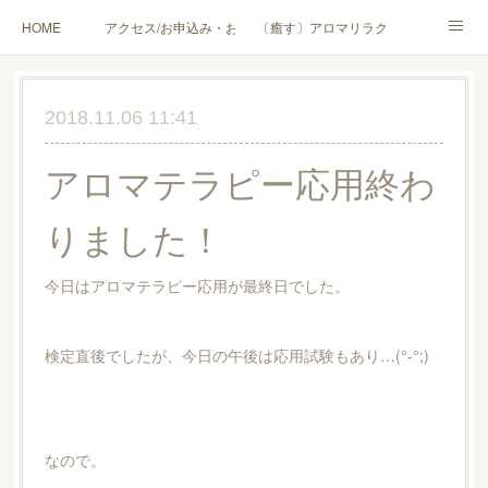
HOME
アクセス/お申込み・お問合せ
〔癒す〕アロマリラクゼーション
〔学ぶ〕AEAJ資格対応コース
〔学ぶ〕トリートメント実技講座／介護アロマ講座
2018.11.06 11:41
〔愉しむ〕アロマクラフトワークショップ
〔使う〕実用アロマテラピー(全4回)
アロマテラピー応用終わ
ハンモックよもぎ蒸し®
HAMMOCK SAUNA® アカデミー厚木校
りました！
ハンモックタイ古式協会® 厚木校
出張講座(個人／企業・団体)
PROFILE
今日はアロマテラピー応用が最終日でした。
Instagram
コラム
YouTube［アロマ・ハーブクラフト］
検定直後でしたが、今日の午後は応用試験もあり…(°-°;)
なので。