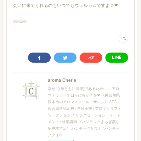
会いに来てくれるのもいつでもウェルカムですよ☺︎❤︎
講義
(
205
)
aroma Cherie
幸せ(心身ともに健康)であるために… アロ
マテラピーで日々に豊かさを❤︎ 《神奈川県
厚木市のアロマスクール・サロン》 AEAJ
総合資格認定校 / 各種実技 / アロマクラフト
ワークショップ リラクゼーショントリート
メント / 外部講師 《ハンモックよもぎ蒸し
® 厚木本店》 ハンモックサウナ / ハンモッ
クタイ®