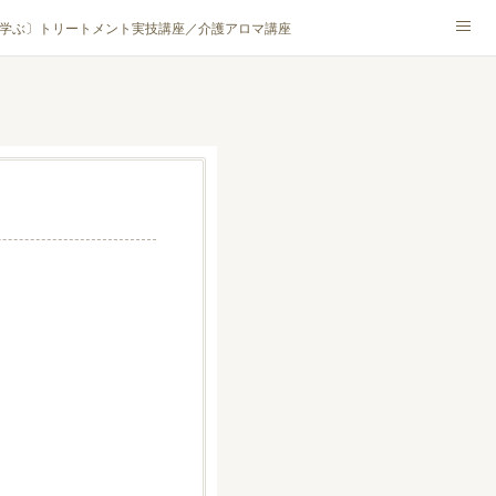
学ぶ〕トリートメント実技講座／介護アロマ講座
NA® アカデミー厚木校
ハンモックタイ古式協会® 厚木校
ロマ・ハーブクラフト］