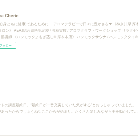
a Cherie
(心身ともに健康)であるために… アロマテラピーで日々に豊かさを❤︎ 《神奈川県 
サロン》 AEAJ総合資格認定校 / 各種実技 / アロマクラフトワークショップ リラ
/ 外部講師 《ハンモックよもぎ蒸し® 厚木本店》 ハンモックサウナ / ハンモックタイ®
フォロー
トの講座最終日。“最終日が一番充実していた気がする”とおっしゃっていました。
があったからでしょうね♡ここからが始まり。たくさん楽しみながら手を動かして…