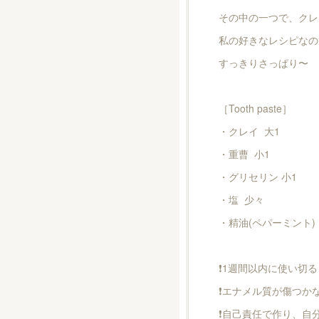
その中の一つで、クレ
私の好きなレシピなの
すっきりさっぱり〜
［Tooth paste］
・クレイ 大1
・重曹 小1
・グリセリン 小1
・塩 少々
・精油(ペパーミント) 
❗️1週間以内に使い切る
❗️エナメル質が傷つ
❗️自己責任で作り、自