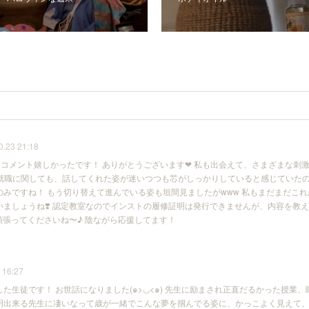
0.23 21:18
 コメント嬉しかったです！ ありがとうございます❤︎ 私も出会えて、さまざまな刺
❤︎ 就職に関しても、話してくれた姿が迷いつつも芯がしっかりしていると感じていた
のみですね！ もう切り替えて進んでいる姿も垣間見ましたがwww 私もまだまだこ
いましょうね❣️ 認定教室なのでインストの履修証明は発行できませんが、内容を教
定頑張ってくださいね〜♪ 陰ながら応援してます！
 16:27
た生徒です！ お世話になりました(๑>◡<๑) 先生に励まされ正直だるかった授業
明出来る先生に凄いなって歳が一緒でこんな夢を掴んでる姿に、かっこよく見えて