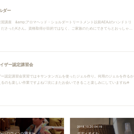
ルダー
習講座 &amp;アロマヘッド・ショルダートリートメント以前AEAJのハンドトリ
くださったKさん。資格取得が目的ではなく、ご家族のためにできてらとおっしゃ…
イザー認定講習会
ザー認定講習会実習ではキサンタンガムを使ったジェル作り。何用のジェルを作るか
えるのも楽しい作業ですよね♡次にまたお会いできること楽しみにしていますね✵
2018.10.20 04:16
 〜ハロウィンな週末〜
ボディオイル