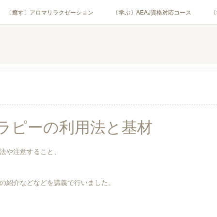
〔癒す〕アロマリラクゼーション
〔学ぶ〕AEAJ資格対応コース
〔
用アロマテラピー(全4回)
ハンモックよもぎ蒸し®
HAMMOCK SAU
業・団体)
PROFILE
Instagram
コラム
YouTube［ア
ラピーの利用法と基材
法や注意すること、
の紹介などなどを講義で行いました。