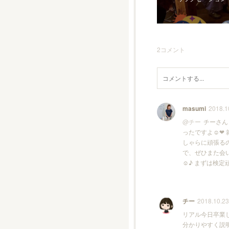
2
コメント
masumi
2018.1
@
チー
チーさん
ったですよ☺︎
しゃらに頑張る
で、ぜひまた会
☺︎♪ まずは検
チー
2018.10.23
リアル今日卒業し
分かりやすく説