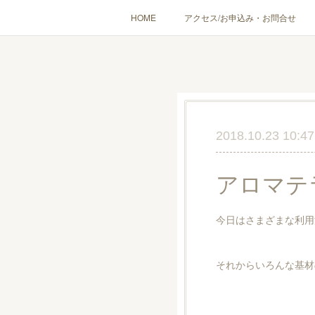
HOME
アクセス/お申込み・お問合せ
〔愉しむ〕アロマクラフトワークショップ
〔使う〕実
出張講座(個人／企
2018.10.23 10:47
アロマテ
今日はさまざまな利用
それからいろんな基材