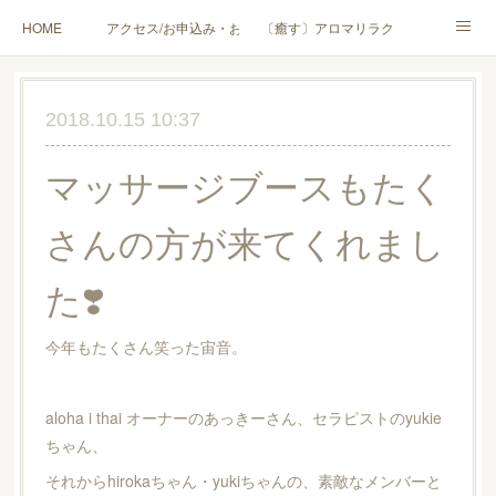
HOME
アクセス/お申込み・お問合せ
〔癒す〕アロマリラクゼーション
〔学ぶ〕AEAJ資格対応コース
〔学ぶ〕トリートメント実技講座／介護アロマ講座
2018.10.15 10:37
〔愉しむ〕アロマクラフトワークショップ
〔使う〕実用アロマテラピー(全4回)
マッサージブースもたく
ハンモックよもぎ蒸し®
HAMMOCK SAUNA® アカデミー厚木校
さんの方が来てくれまし
ハンモックタイ古式協会® 厚木校
出張講座(個人／企業・団体)
PROFILE
た❣️
Instagram
コラム
YouTube［アロマ・ハーブクラフト］
今年もたくさん笑った宙音。
aloha i thai オーナーのあっきーさん、セラピストのyukie
ちゃん、
それからhirokaちゃん・yukiちゃんの、素敵なメンバーと