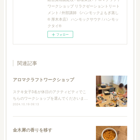
ワークショップ リラクゼーショントリート
メント / 外部講師 《ハンモックよもぎ蒸し
® 厚木本店》 ハンモックサウナ / ハンモッ
クタイ®
フォロー
関連記事
アロマクラフトワークショップ
ステキ女子3名が休日のアクティビティでこ
ちらのワークショップを選んでくださいま…
2024.10.19 09:13
金木犀の香りを移す