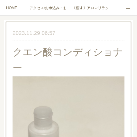
HOME
アクセス/お申込み・お問合せ
〔癒す〕アロマリラクゼーション
〔学ぶ〕AEAJ資格対応コース
〔学ぶ〕トリートメント実技講座／介護アロマ講座
2023.11.29 06:57
〔愉しむ〕アロマクラフトワークショップ
〔使う〕実用アロマテラピー(全4回)
クエン酸コンディショナ
ハンモックよもぎ蒸し®
HAMMOCK SAUNA® アカデミー厚木校
ー
ハンモックタイ古式協会® 厚木校
出張講座(個人／企業・団体)
PROFILE
Instagram
コラム
YouTube［アロマ・ハーブクラフト］