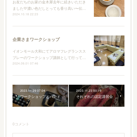
お友だちのお家の金木犀去年に続きいただき
ました💛濃い色だしとっても香り高い〜伝…
2024.10.18 22:23
企業さまワークショップ
イオンモール大和にてアロマフレグランスス
プレーのワークショップ講師として行って…
2024.09.01 07:46
2023.11.29 07:04
2023.11.23 00:19
ワークショップとハンド
それぞれの認定講習会
0
コメント