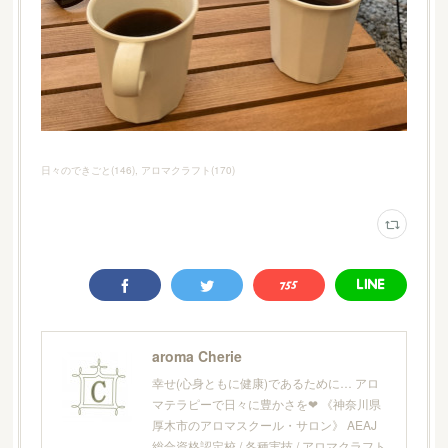
日々のできごと
(
146
)
アロマクラフト
(
170
)
aroma Cherie
幸せ(心身ともに健康)であるために… アロ
マテラピーで日々に豊かさを❤︎ 《神奈川県
厚木市のアロマスクール・サロン》 AEAJ
総合資格認定校 / 各種実技 / アロマクラフト