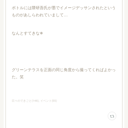
ボトルには隈研吾氏が墨でイメージデッサンされたという
ものがあしらわれていまして…
なんとすてきな✵
グリーンテラスを正面の同じ角度から撮ってくればよかっ
た。笑
日々のできごと
(
146
)
イベント
(
55
)