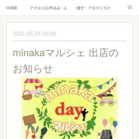
HOME
アクセス/お申込み・お問合せ
〔癒す〕アロマリラクゼーション
〔学ぶ〕AEAJ資格対応コース
〔学ぶ〕トリートメント実技講座／介護アロマ講座
2021.05.25 00:36
〔愉しむ〕アロマクラフトワークショップ
〔使う〕実用アロマテラピー(全4回)
minakaマルシェ 出店の
ハンモックよもぎ蒸し®
HAMMOCK SAUNA® アカデミー厚木校
お知らせ
ハンモックタイ古式協会® 厚木校
出張講座(個人／企業・団体)
PROFILE
Instagram
コラム
YouTube［アロマ・ハーブクラフト］