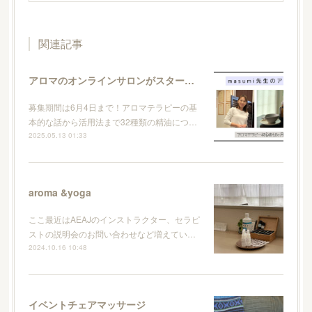
関連記事
アロマのオンラインサロンがスタートします
募集期間は6月4日まで！アロマテラピーの基
本的な話から活用法まで32種類の精油につ…
2025.05.13 01:33
aroma &yoga
ここ最近はAEAJのインストラクター、セラピ
ストの説明会のお問い合わせなど増えてい…
2024.10.16 10:48
イベントチェアマッサージ