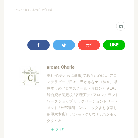
イベント
(
55
)
お知らせ
(
113
)
aroma Cherie
幸せ(心身ともに健康)であるために… アロ
マテラピーで日々に豊かさを❤︎ 《神奈川県
厚木市のアロマスクール・サロン》 AEAJ
総合資格認定校 / 各種実技 / アロマクラフト
ワークショップ リラクゼーショントリート
メント / 外部講師 《ハンモックよもぎ蒸し
® 厚木本店》 ハンモックサウナ / ハンモッ
クタイ®
フォロー