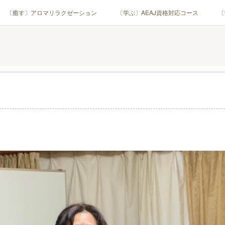
〔癒す〕アロマリラクゼーション
〔学ぶ〕AEAJ資格対応コース
〔
用アロマテラピー(全4回)
ハンモックよもぎ蒸し®
HAMMOCK SAU
業・団体)
PROFILE
Instagram
コラム
YouTube［ア