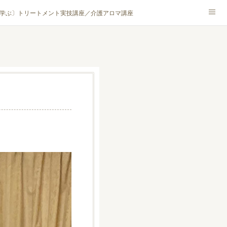
学ぶ〕トリートメント実技講座／介護アロマ講座
NA® アカデミー厚木校
ハンモックタイ古式協会® 厚木校
ロマ・ハーブクラフト］