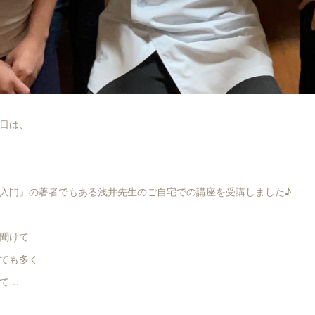
日は、
入門』の著者でもある浅井先生のご自宅での講座を受講しました♪
聞けて
ても多く
て…
。