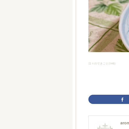
日々のできごと
(
146
)
arom