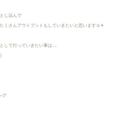
とし込んで
たくさんアウトプットもしていきたいと思います☺︎✴︎
として行っていきたい事は…
］
ング