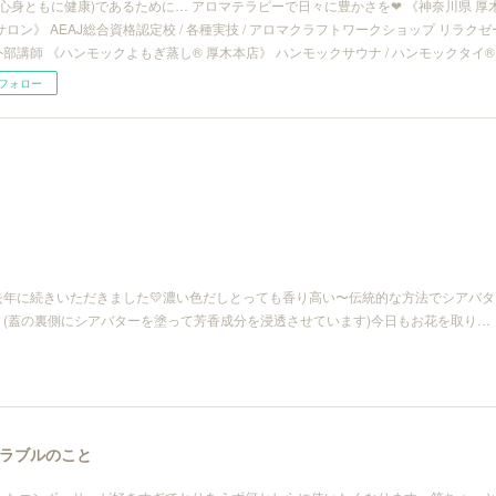
(心身ともに健康)であるために… アロマテラピーで日々に豊かさを❤︎ 《神奈川県 
サロン》 AEAJ総合資格認定校 / 各種実技 / アロマクラフトワークショップ リラ
/ 外部講師 《ハンモックよもぎ蒸し® 厚木本店》 ハンモックサウナ / ハンモックタイ®
フォロー
去年に続きいただきました💛濃い色だしとっても香り高い〜伝統的な方法でシアバタ
(蓋の裏側にシアバターを塗って芳香成分を浸透させています)今日もお花を取り…
ラブルのこと