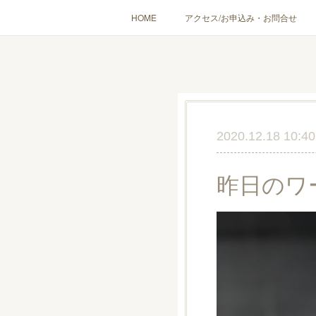
HOME
アクセス/お申込み・お問合せ
〔愉しむ〕アロマクラフトワークショップ
〔使う〕実
出張講座(個人／企
2020.12.18 10:40
昨日のワ