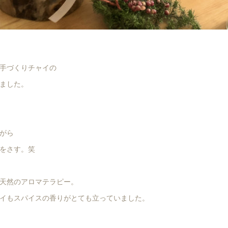
手づくりチャイの
ました。
がら
をさす。笑
天然のアロマテラピー。
イもスパイスの香りがとても立っていました。