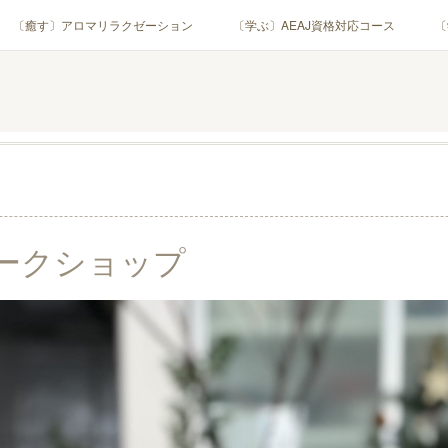
〔癒す〕アロマリラクゼーション
〔学ぶ〕AEAJ資格対応コース
〔
用アロマテラピー(全4回)
ハンモックよもぎ蒸し®
HAMMOCK SAU
業・団体)
PROFILE
Instagram
コラム
YouTube［ア
ークショップ