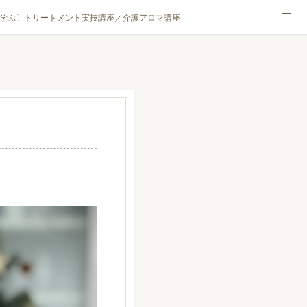
学ぶ〕トリートメント実技講座／介護アロマ講座
NA® アカデミー厚木校
ハンモックタイ古式協会® 厚木校
ロマ・ハーブクラフト］