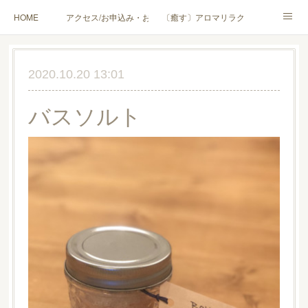
HOME
アクセス/お申込み・お問合せ
〔癒す〕アロマリラクゼーション
〔学ぶ〕AEAJ資格対応コース
〔学ぶ〕トリートメント実技講座／介護アロマ講座
2020.10.20 13:01
〔愉しむ〕アロマクラフトワークショップ
〔使う〕実用アロマテラピー(全4回)
バスソルト
ハンモックよもぎ蒸し®
HAMMOCK SAUNA® アカデミー厚木校
ハンモックタイ古式協会® 厚木校
出張講座(個人／企業・団体)
PROFILE
Instagram
コラム
YouTube［アロマ・ハーブクラフト］