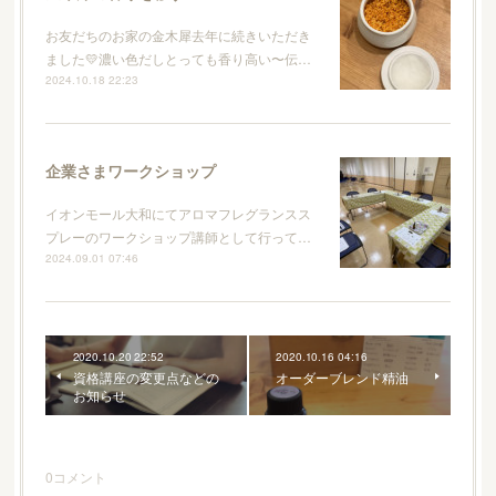
お友だちのお家の金木犀去年に続きいただき
ました💛濃い色だしとっても香り高い〜伝…
2024.10.18 22:23
企業さまワークショップ
イオンモール大和にてアロマフレグランスス
プレーのワークショップ講師として行って…
2024.09.01 07:46
2020.10.20 22:52
2020.10.16 04:16
資格講座の変更点などの
オーダーブレンド精油
お知らせ
0
コメント