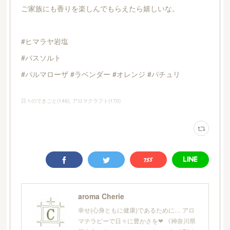
ご家族にも香りを楽しんでもらえたら嬉しいな。
#ヒマラヤ岩塩
#バスソルト
#パルマローザ #ラベンダー #オレンジ #パチュリ
日々のできごと
(
146
)
アロマクラフト
(
170
)
aroma Cherie
幸せ(心身ともに健康)であるために… アロ
マテラピーで日々に豊かさを❤︎ 《神奈川県