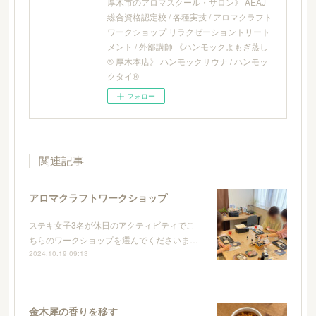
厚木市のアロマスクール・サロン》 AEAJ
総合資格認定校 / 各種実技 / アロマクラフト
ワークショップ リラクゼーショントリート
メント / 外部講師 《ハンモックよもぎ蒸し
® 厚木本店》 ハンモックサウナ / ハンモッ
クタイ®
フォロー
関連記事
アロマクラフトワークショップ
ステキ女子3名が休日のアクティビティでこ
ちらのワークショップを選んでくださいま…
2024.10.19 09:13
金木犀の香りを移す