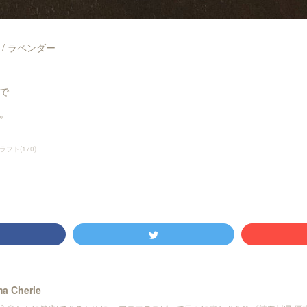
/ ラベンダー
で
。
ラフト
(
170
)
a Cherie