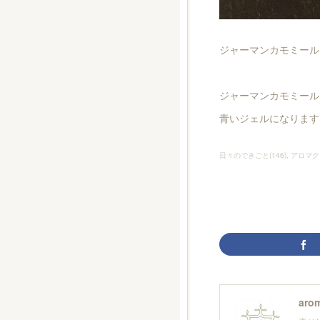
ジャーマンカモミール 
ジャーマンカモミール
青いジェルになります
日々のできごと
(
146
)
アロマク
arom