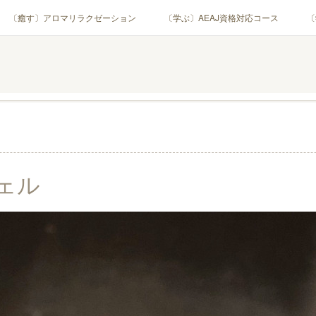
〔癒す〕アロマリラクゼーション
〔学ぶ〕AEAJ資格対応コース
〔
用アロマテラピー(全4回)
ハンモックよもぎ蒸し®
HAMMOCK SAU
業・団体)
PROFILE
Instagram
コラム
YouTube［ア
ェル