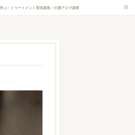
学ぶ〕トリートメント実技講座／介護アロマ講座
NA® アカデミー厚木校
ハンモックタイ古式協会® 厚木校
ロマ・ハーブクラフト］