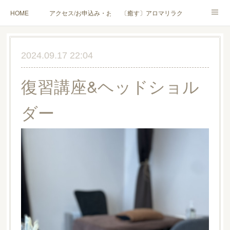
HOME
アクセス/お申込み・お問合せ
〔癒す〕アロマリラクゼーション
〔学ぶ〕AEAJ資格対応コース
〔学ぶ〕トリートメント実技講座／介護アロマ講座
2024.09.17 22:04
〔愉しむ〕アロマクラフトワークショップ
〔使う〕実用アロマテラピー(全4回)
復習講座&ヘッドショル
ハンモックよもぎ蒸し®
HAMMOCK SAUNA® アカデミー厚木校
ダー
ハンモックタイ古式協会® 厚木校
出張講座(個人／企業・団体)
PROFILE
Instagram
コラム
YouTube［アロマ・ハーブクラフト］