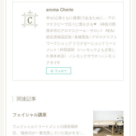
aroma Cherie
幸せ(心身ともに健康)であるために… アロ
マテラピーで日々に豊かさを❤︎ 《神奈川県
厚木市のアロマスクール・サロン》 AEAJ
総合資格認定校 / 各種実技 / アロマクラフト
ワークショップ リラクゼーショントリート
メント / 外部講師 《ハンモックよもぎ蒸し
® 厚木本店》 ハンモックサウナ / ハンモッ
クタイ®
フォロー
関連記事
フェイシャル講座
フェイシャルトリートメントの講座最終
日。“最終日が一番充実していた気がする”…