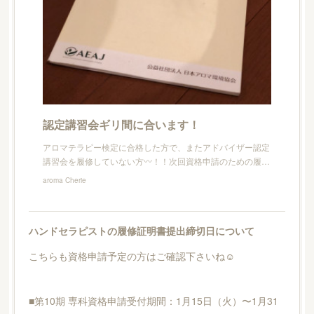
認定講習会ギリ間に合います！
アロマテラピー検定に合格した方で、またアドバイザー認定
講習会を履修していない方〰！！次回資格申請のための履…
aroma Cherie
ハンドセラピストの履修証明書提出締切日について
こちらも資格申請予定の方はご確認下さいね☺︎
■第10期 専科資格申請受付期間：1月15日（火）〜1月31