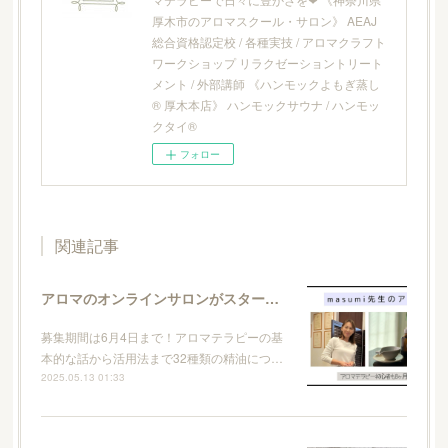
厚木市のアロマスクール・サロン》 AEAJ
総合資格認定校 / 各種実技 / アロマクラフト
ワークショップ リラクゼーショントリート
メント / 外部講師 《ハンモックよもぎ蒸し
® 厚木本店》 ハンモックサウナ / ハンモッ
クタイ®
フォロー
関連記事
アロマのオンラインサロンがスタートします
募集期間は6月4日まで！アロマテラピーの基
本的な話から活用法まで32種類の精油につ…
2025.05.13 01:33