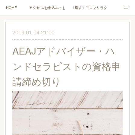
HOME
アクセス/お申込み・お問合せ
〔癒す〕アロマリラクゼーション
〔学ぶ〕AEAJ資格対応コース
〔学ぶ〕トリートメント実技講座／介護アロマ講座
2019.01.04 21:00
〔愉しむ〕アロマクラフトワークショップ
〔使う〕実用アロマテラピー(全4回)
AEAJアドバイザー・ハ
ハンモックよもぎ蒸し®
HAMMOCK SAUNA® アカデミー厚木校
ンドセラピストの資格申
ハンモックタイ古式協会® 厚木校
出張講座(個人／企業・団体)
PROFILE
請締め切り
Instagram
コラム
YouTube［アロマ・ハーブクラフト］