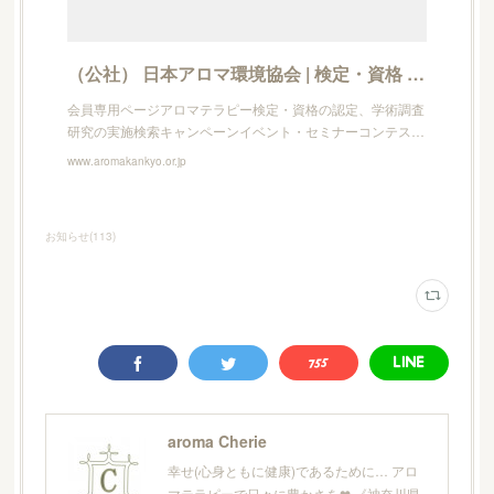
（公社） 日本アロマ環境協会 | 検定・資格 | アロマテラピーアドバイザー | 取得方法・申し込み | 認定スクール開催アドバイザー認定講習会
会員専用ページアロマテラピー検定・資格の認定、学術調査
研究の実施検索キャンペーンイベント・セミナーコンテス…
www.aromakankyo.or.jp
お知らせ
(
113
)
aroma Cherie
幸せ(心身ともに健康)であるために… アロ
マテラピーで日々に豊かさを❤︎ 《神奈川県