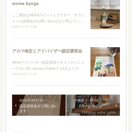
aroma &yoga
ここ最近はAEAJのインストラクター、セラピ
ストの説明会のお問い合わせなど増えてい…
2024.10.16 10:48
アロマ検定とアドバイザー認定講習会
AEAJアドバイザー認定講習テキストのリニュ
ーアルに伴いaroma Cherieでも4月よりア…
2024.05.07 11:53
2019.01.04 21:01
2019.01.01 13:22
認定講習会ギリ間に合い
1・2月のお知らせ
ます！