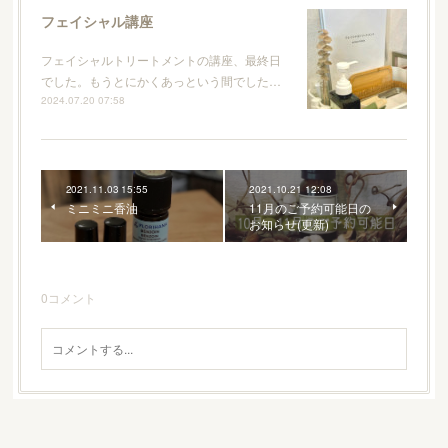
フェイシャル講座
フェイシャルトリートメントの講座、最終日
でした。もうとにかくあっという間でした…
2024.07.20 07:58
2021.11.03 15:55
2021.10.21 12:08
ミニミニ香油
11月のご予約可能日の
お知らせ(更新)
0
コメント