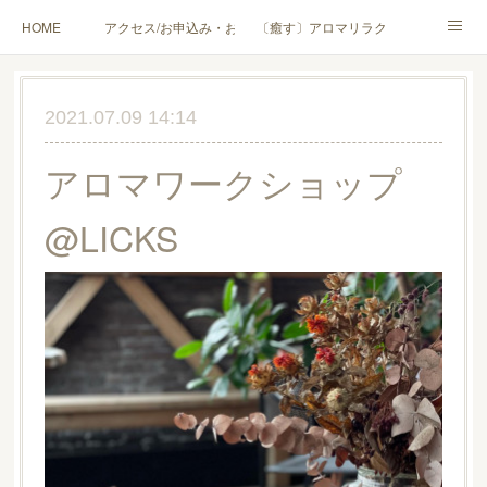
HOME
アクセス/お申込み・お問合せ
〔癒す〕アロマリラクゼーション
〔学ぶ〕AEAJ資格対応コース
〔学ぶ〕トリートメント実技講座／介護アロマ講座
2021.07.09 14:14
〔愉しむ〕アロマクラフトワークショップ
〔使う〕実用アロマテラピー(全4回)
アロマワークショップ
ハンモックよもぎ蒸し®
HAMMOCK SAUNA® アカデミー厚木校
@LICKS
ハンモックタイ古式協会® 厚木校
出張講座(個人／企業・団体)
PROFILE
Instagram
コラム
YouTube［アロマ・ハーブクラフト］