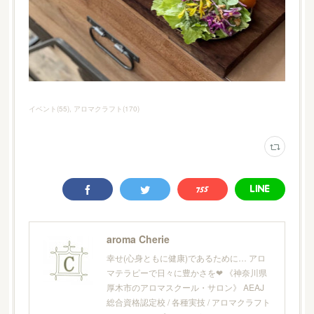
イベント
(
55
)
アロマクラフト
(
170
)
aroma Cherie
幸せ(心身ともに健康)であるために… アロ
マテラピーで日々に豊かさを❤︎ 《神奈川県
厚木市のアロマスクール・サロン》 AEAJ
総合資格認定校 / 各種実技 / アロマクラフト