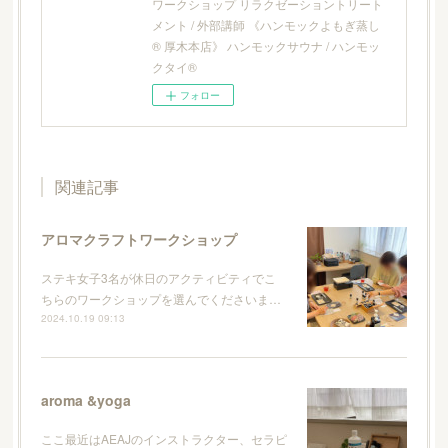
ワークショップ リラクゼーショントリート
メント / 外部講師 《ハンモックよもぎ蒸し
® 厚木本店》 ハンモックサウナ / ハンモッ
クタイ®
フォロー
関連記事
アロマクラフトワークショップ
ステキ女子3名が休日のアクティビティでこ
ちらのワークショップを選んでくださいま…
2024.10.19 09:13
aroma &yoga
ここ最近はAEAJのインストラクター、セラピ