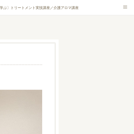
学ぶ〕トリートメント実技講座／介護アロマ講座
NA® アカデミー厚木校
ハンモックタイ古式協会® 厚木校
ロマ・ハーブクラフト］