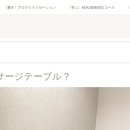
〔癒す〕アロマリラクゼーション
〔学ぶ〕AEAJ資格対応コース
〔
用アロマテラピー(全4回)
ハンモックよもぎ蒸し®
HAMMOCK SAU
業・団体)
PROFILE
Instagram
コラム
YouTube［ア
ッサージテーブル？